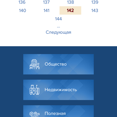
136
137
138
139
140
141
142
143
144
...
Следующая
Общество
Недвижимость
Полезная