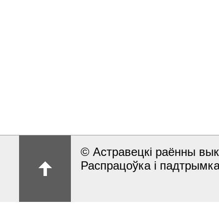
© Астравецкі раённы вык
Распрацоўка і падтрымка