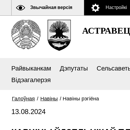
Звычайная версія
Настройкі
АСТРАВЕ
Райвыканкам
Дэпутаты
Сельсавет
Відэагалерэя
Галоўная
/
Навіны
/
Навіны рэгіёна
13.08.2024