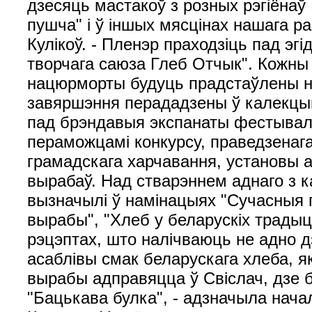
дзесяць мастакоў з розных рэгіёна
пушча" і ў іншых мясцінах нашага р
Кулікоў. - Пленэр праходзіць пад эг
творчага саюза Глеб Отчык". Кожны 
нацюрморты будуць прадстаўлены на
завяршэння перададзены ў калекцыю
пад брэндавыя экспанаты фестывалю
пераможцамі конкурсу, праведзенага
грамадскага харчавання, установы 
вырабаў. Над стварэннем аднаго з
вызначылі ў намінацыях "Сучасныя 
вырабы", "Хлеб у беларускіх трады
рэцэптах, што налічваюць не адно 
асаблівы смак беларускага хлеба, як
вырабы адправяцца ў Свіслач, дзе 
"Бацькава булка", - адзначыла нача