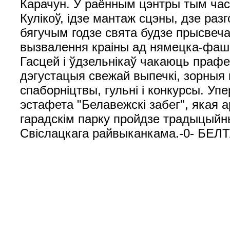
Карачун. У раённым цэнтры тым час
Кулікоў, ідзе мантаж сцэны, дзе ра
бягучым годзе свята будзе прысвечан
вызвалення краіны ад нямецка-фашысц
Гасцей і ўдзельнікаў чакаюць прафе
дэгустацыя свежай выпечкі, зорныя 
спаборніцтвы, гульні і конкурсы. У
эстафета "Белавежскі забег", якая а
гарадскім парку пройдзе традыцыйн
Свіслацкага райвыканкама.-0- БЕЛТ