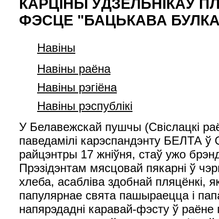
КАРЦІНЫ ЎДЗЕЛЬНІКАЎ П
ФЭСЦЕ "БАЦЬКАВА БУЛКА
Навіны
Навіны раёна
Навіны рэгіёна
Навіны рэспублікі
У Белавежскай пушчы (Свіслацкі раё
паведамілі карэспандэнту БЕЛТА ў 
райцэнтры 17 жніўня, стаў ужо брэн
Прэзідэнтам мясцовай пякарні ў чэр
хлеба, асабліва здобнай пляцёнкі, 
папулярнае свята пашыраецца і пап
напярэдадні каравай-фэсту ў раёне 