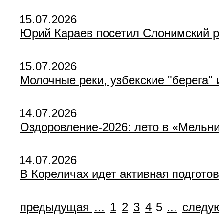
15.07.2026
Юрий Караев посетил Слонимский 
15.07.2026
Молочные реки, узбекские "берега" 
14.07.2026
Оздоровление-2026: лето в «Мельн
14.07.2026
В Кореличах идет активная подгот
предыдущая
...
1
2
3
4
5
...
следу