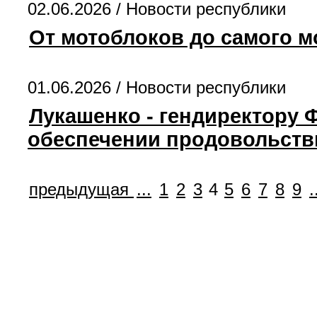
02.06.2026 /
Новости республики
От мотоблоков до самого м
01.06.2026 /
Новости республики
Лукашенко - гендиректору 
обеспечении продовольств
предыдущая
...
1
2
3
4
5
6
7
8
9
.